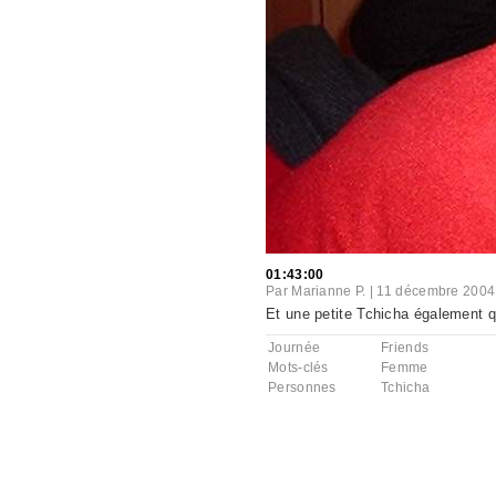
01:43:00
Par
Marianne P.
|
11 décembre 2004
Et une petite Tchicha également qu
Journée
Friends
Mots-clés
Femme
Personnes
Tchicha