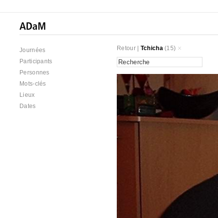
Retour
|
Tchicha
(15)
Journées
Participants
Personnes
Mots-clés
Lieux
Dates