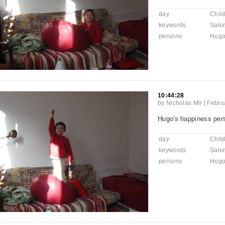
day
Chil
keywords
Salo
persons
Hugo
10:44:28
by
Nicholas Mir
|
Febru
Hugo's happiness pers
day
Chil
keywords
Salo
persons
Hugo