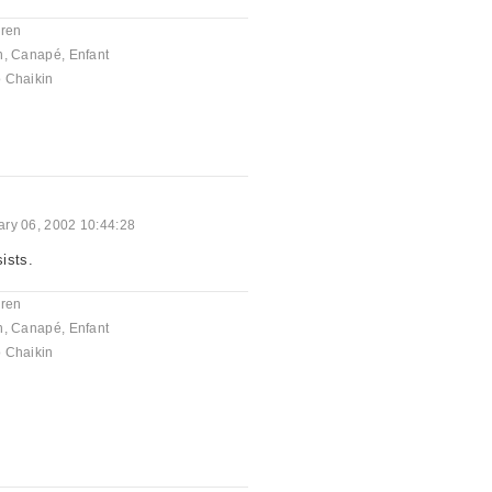
dren
n
,
Canapé
,
Enfant
 Chaikin
ary 06, 2002 10:44:28
ists.
dren
n
,
Canapé
,
Enfant
 Chaikin