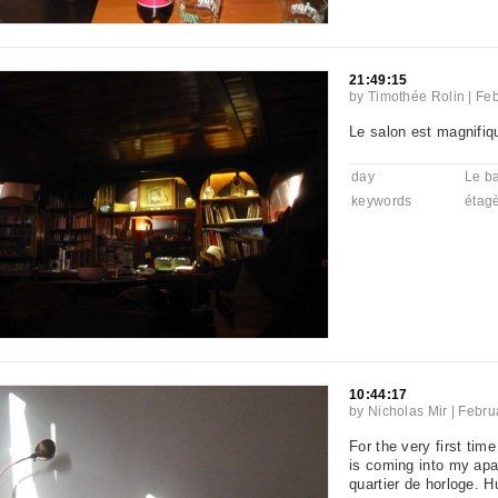
21:49:15
by
Timothée Rolin
|
Feb
Le salon est magnifiqu
day
Le b
keywords
étag
10:44:17
by
Nicholas Mir
|
Febru
For the very first time
is coming into my apar
quartier de horloge. H