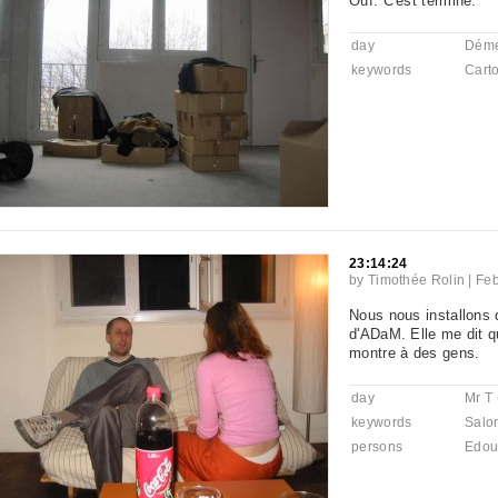
Ouf. C'est terminé.
day
Dém
keywords
Cart
23:14:24
by
Timothée Rolin
|
Feb
Nous nous installons 
d'ADaM. Elle me dit qu
montre à des gens.
day
Mr T 
keywords
Salo
persons
Edou