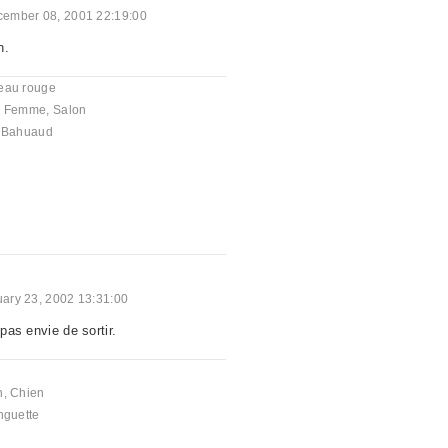
ember 08, 2001 22:19:00
n.
eau rouge
,
Femme
,
Salon
e Bahuaud
ary 23, 2002 13:31:00
 pas envie de sortir.
a
n
,
Chien
nguette