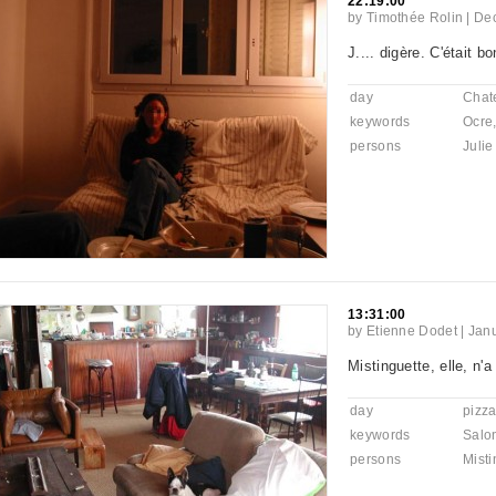
22:19:00
by
Timothée Rolin
|
Dec
J.... digère. C'était bo
day
Chat
keywords
Ocre
persons
Juli
13:31:00
by
Etienne Dodet
|
Janu
Mistinguette, elle, n'a
day
pizz
keywords
Salo
persons
Misti