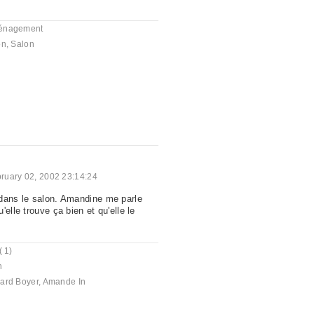
énagement
on
,
Salon
ruary 02, 2002 23:14:24
dans le salon. Amandine me parle
'elle trouve ça bien et qu'elle le
( 1)
n
ard Boyer
,
Amande In