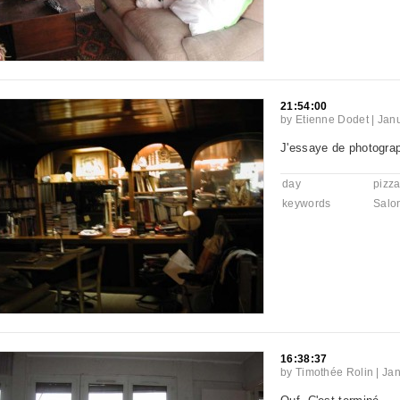
21:54:00
by
Etienne Dodet
|
Janu
J'essaye de photograp
day
pizz
keywords
Salo
16:38:37
by
Timothée Rolin
|
Jan