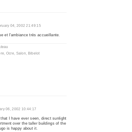
ruary 04, 2002 21:49:15
e et l'ambiance très accueillante.
ateau
ère
,
Ocre
,
Salon
,
Bibelot
ary 06, 2002 10:44:17
 that I have ever seen, direct sunlight
tment over the taller buildings of the
ugo is happy about it.