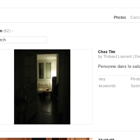
Photos
Conc
on
(62)
Chez Tim
by
Thibaut Laurent
|
De
Personne dans le salon
day
Phot
keywords
Salo