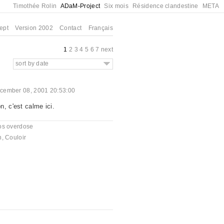
Timothée Rolin
ADaM-Project
Six mois
Résidence clandestine
META
ept
Version 2002
Contact
Français
1
2
3
4
5
6
7
next
sort by date
cember 08, 2001 20:53:00
, c'est calme ici.
os overdose
n
,
Couloir